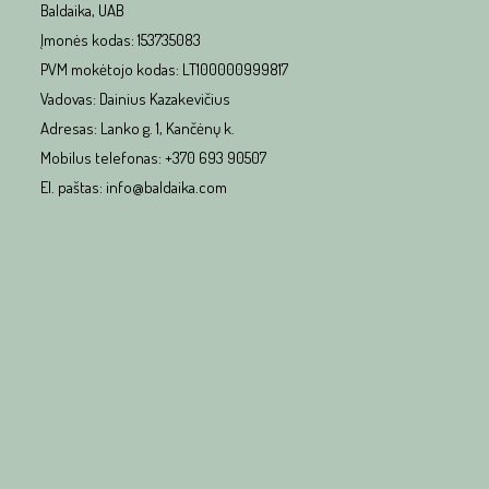
Baldaika, UAB
Įmonės kodas: 153735083
PVM mokėtojo kodas: LT100000999817
Vadovas: Dainius Kazakevičius
Adresas: Lanko g. 1, Kančėnų k.
Mobilus telefonas: +370 693 90507
El. paštas: info@baldaika.com