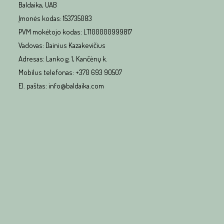
Baldaika, UAB
Įmonės kodas: 153735083
PVM mokėtojo kodas: LT100000999817
Vadovas: Dainius Kazakevičius
Adresas: Lanko g. 1, Kančėnų k.
Mobilus telefonas: +370 693 90507
El. paštas: info@baldaika.com