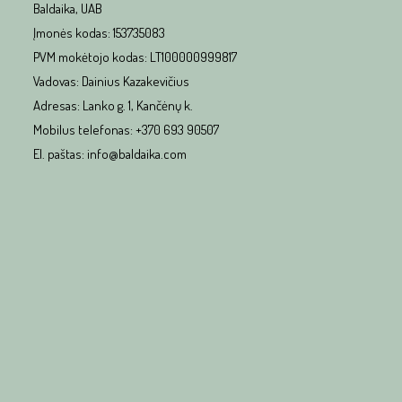
Baldaika, UAB
Įmonės kodas: 153735083
PVM mokėtojo kodas: LT100000999817
Vadovas: Dainius Kazakevičius
Adresas: Lanko g. 1, Kančėnų k.
Mobilus telefonas: +370 693 90507
El. paštas: info@baldaika.com