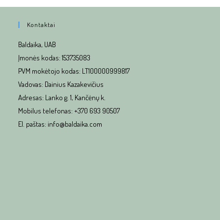
Kontaktai
Baldaika, UAB
Įmonės kodas: 153735083
PVM mokėtojo kodas: LT100000999817
Vadovas: Dainius Kazakevičius
Adresas: Lanko g. 1, Kančėnų k.
Mobilus telefonas: +370 693 90507
El. paštas: info@baldaika.com