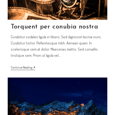
Torquent per conubia nostra
Curabitur sodales ligula in libero. Sed dignissim lacinia nunc.
Curabitur tortor. Pellentesque nibh. Aenean quam. In
scelerisque sem at dolor. Maecenas mattis. Sed convallis
tristique sem. Proin ut ligula vel…
Torquent
Continue Reading
per
conubia
nostra