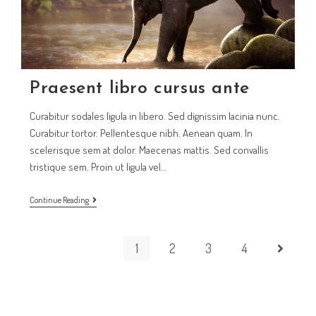
Praesent libro cursus ante
Curabitur sodales ligula in libero. Sed dignissim lacinia nunc.
Curabitur tortor. Pellentesque nibh. Aenean quam. In
scelerisque sem at dolor. Maecenas mattis. Sed convallis
tristique sem. Proin ut ligula vel…
Praesent
Continue Reading
libro
cursus
1
2
3
4
Go to the
ante