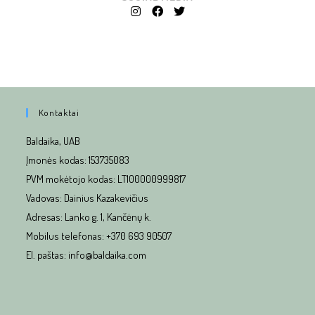
Kontaktai
Baldaika, UAB
Įmonės kodas: 153735083
PVM mokėtojo kodas: LT100000999817
Vadovas: Dainius Kazakevičius
Adresas: Lanko g. 1, Kančėnų k.
Mobilus telefonas: +370 693 90507
El. paštas: info@baldaika.com