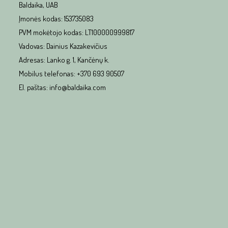
Baldaika, UAB
Įmonės kodas: 153735083
PVM mokėtojo kodas: LT100000999817
Vadovas: Dainius Kazakevičius
Adresas: Lanko g. 1, Kančėnų k.
Mobilus telefonas: +370 693 90507
El. paštas: info@baldaika.com